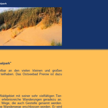
alpark
nalpark"
elbar an den vielen kleinen und großen
teilhaben. Das Ostseebad Prerow ist dazu
dgebiet mit seiner sehr vielfältigen Tier-
ür erlebnisreiche Wanderungen geradezu an.
 Wege, die auch Gestelle genannt werden.
che Wanderwege erschlossen worden. Er wird