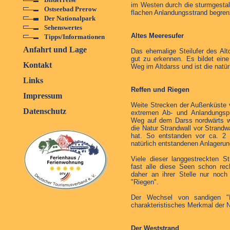
im Westen durch die sturmgesta
Ostseebad Prerow
flachen Anlandungsstrand begren
Der Nationalpark
Sehenswertes
Altes Meeresufer
Tipps/Informationen
Anfahrt und Lage
Das ehemalige Steilufer des Altda
gut zu erkennen. Es bildet ein
Kontakt
Weg im Altdarss und ist die natü
Links
Reffen und Riegen
Impressum
Weite Strecken der Außenküste v
Datenschutz
extremen Ab- und Anlandungs
Weg auf dem Darss nordwärts wa
die Natur Strandwall vor Strandw
hat. So entstanden vor ca. 2 
natürlich entstandenen Anlageru
Viele dieser langgestreckten S
fast alle diese Seen schon rec
daher an ihrer Stelle nur noch
"Riegen".
Der Wechsel von sandigen "R
charakteristisches Merkmal der 
Der Weststrand