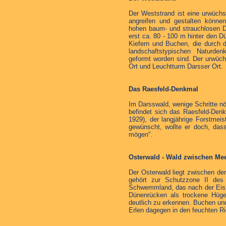
Der Weststrand ist eine urwüch
angreifen und gestalten können
hohen baum- und strauchlosen D
erst ca. 80 - 100 m hinter den D
Kiefern und Buchen, die durch 
landschaftstypischen Naturden
geformt worden sind. Der urwüch
Ort und Leuchtturm Darsser Ort.
Das Raesfeld-Denkmal
Im Darsswald, wenige Schritte nö
befindet sich das Raesfeld-Denk
1929), der langjährige Forstmei
gewünscht, wollte er doch, das
mögen".
Osterwald - Wald zwischen Me
Der Osterwald liegt zwischen d
gehört zur Schutzzone II des N
Schwemmland, das nach der Eisz
Dünenrücken als trockene Hüge
deutlich zu erkennen. Buchen un
Erlen dagegen in den feuchten R