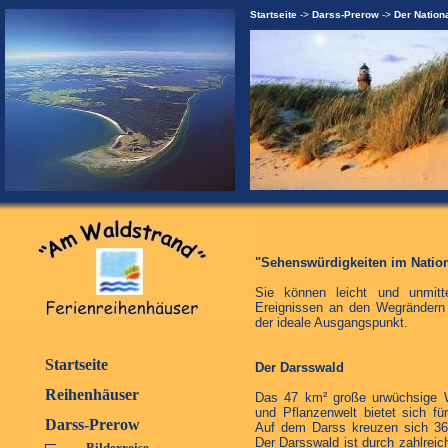
Startseite
->
Darss-Prerow
->
Der Nation
"Sehenswürdigkeiten im Natio
Sie können leicht und unmitt
Ereignissen an den Wegrändern 
der ideale Ausgangspunkt.
Startseite
Der Darsswald
Reihenhäuser
Das 47 km² große urwüchsige Wal
und Pflanzenwelt bietet sich f
Darss-Prerow
Auf dem Darss kreuzen sich 36
Der Darsswald ist durch zahlrei
Bilderreise