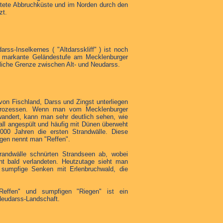
ltete Abbruchküste und im Norden durch den
zt.
rss-Inselkernes ( "Altdarsskliff" ) ist noch
e markante Geländestufe am Mecklenburger
rliche Grenze zwischen Alt- und Neudarss.
on Fischland, Darss und Zingst unterliegen
prozessen. Wenn man vom Mecklenburger
ndert, kann man sehr deutlich sehen, wie
all angespült und häufig mit Dünen überweht
000 Jahren die ersten Strandwälle. Diese
ngen nennt man "Reffen".
trandwälle schnürten Strandseen ab, wobei
ht bald verlandeten. Heutzutage sieht man
 sumpfige Senken mit Erlenbruchwald, die
effen" und sumpfigen "Riegen" ist ein
Neudarss-Landschaft.