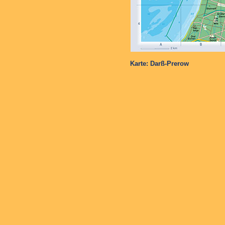
Karte: Darß-Prerow