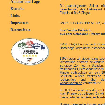
Anfahrt und Lage
Die nachfolgenden Seiten inf
Kontakt
Ferienhäuser, das Ostseebad 
Fischland-Darß-Zingst.
Links
Impressum
WALD, STRAND UND MEHR, wir 
Datenschutz
Ihre Familie Hellwich,
aus dem Ostseebad Prerow au
eMail:
info@darss-ostseebad-pre
Homepage:
www.darss-ostseebad
1990 haben wir diesen ganz bes
Weststrand erstmals bewundern 
zu dieser Zeit noch 7 Stunden. 
traumhaften Quarzsandstränden h
Minute verbrachten wir seit 
Beruflich wurden zahlreiche
recherchiert und über de
wanderkarten.de
veröffentlicht.
In 2001 haben wir uns dann ent
nach Prerow zu verlegen. Da wir 
Gäste jederzeit ein Ansprechpartn
Unsere Ferienreihenhäuser wur