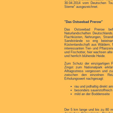
30.04.2014 vom Deutschen Tou
Sterne" ausgezeichnet.
"Das Ostseebad Prerow"
Das Ostseebad Prerow befi
Naturlandschaften Deutschlands
Flachküsten, Nehrungen, Stran
Sandstrände so eng beieinan
Küstenlandschaft aus Wäldern, 
interessanten Tier- und Pflanzena
und Fischotter, hier wachsen alt
und herrlich blühende Heide.
Zum Schutz der einzigartigen F
Zingst zum Nationalpark erklä
Alltagsstress vergessen und 
zwischen den einzelnen Rei
Erholungswert nachgesagt:
rau und jodhaltig direkt a
besonders sauerstoffreic
mild an der Boddenseite
Der 5 km lange und bis zu 80 m 