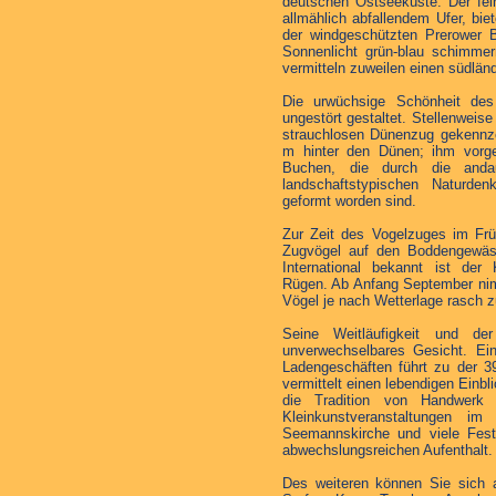
deutschen Ostseeküste. Der fein
allmählich abfallendem Ufer, bi
der windgeschützten Prerower
Sonnenlicht grün-blau schimmer
vermitteln zuweilen einen südlän
Die urwüchsige Schönheit de
ungestört gestaltet. Stellenweis
strauchlosen Dünenzug gekennze
m hinter den Dünen; ihm vorgel
Buchen, die durch die anda
landschaftstypischen Naturden
geformt worden sind.
Zur Zeit des Vogelzuges im Frü
Zugvögel auf den Boddengewäss
International bekannt ist der
Rügen. Ab Anfang September nim
Vögel je nach Wetterlage rasch z
Seine Weitläufigkeit und d
unverwechselbares Gesicht. Ei
Ladengeschäften führt zu der
vermittelt einen lebendigen Einb
die Tradition von Handwerk 
Kleinkunstveranstaltungen i
Seemannskirche und viele Fest
abwechslungsreichen Aufenthalt.
Des weiteren können Sie sich a