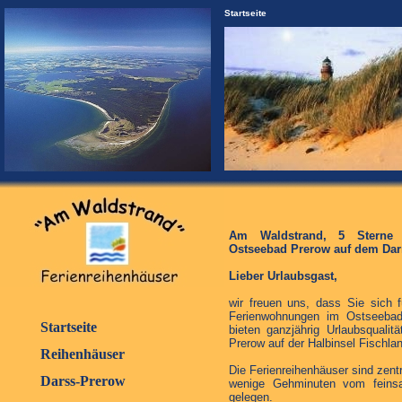
Startseite
Am Waldstrand, 5 Sterne 
Ostseebad Prerow auf dem Dar
Lieber Urlaubsgast,
wir freuen uns, dass Sie sich 
Ferienwohnungen im Ostseebad
Startseite
bieten ganzjährig Urlaubsquali
Prerow auf der Halbinsel Fischla
Reihenhäuser
Die Ferienreihenhäuser sind zent
Darss-Prerow
wenige Gehminuten vom feinsa
gelegen.